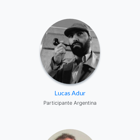
Lucas Adur
Participante Argentina