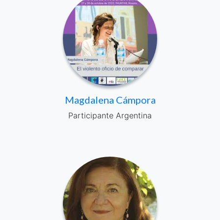
Magdalena Cámpora
Participante Argentina