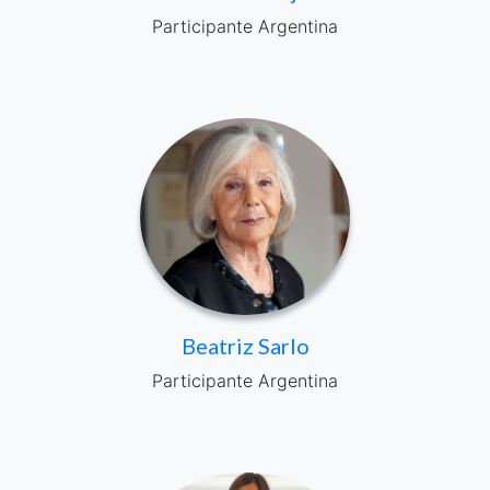
Participante Argentina
Beatriz Sarlo
Participante Argentina