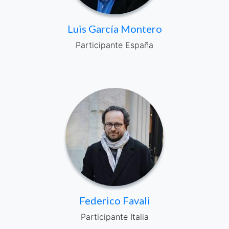
Luis García Montero
Participante España
Federico Favali
Participante Italia